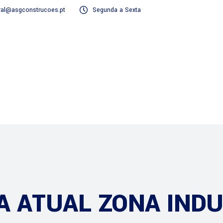
ral@asgconstrucoes.pt
Segunda a Sexta
Serviços
A ATUAL ZONA INDU